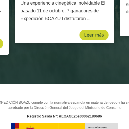
Una experiencia cinegética inolvidable El
a
pasado 11 de octubre, 7 ganadores de
e
d
Expedición BOAZU I disfrutaron ...
Leer más
PEDICIÓN BOAZU cumple con la normativa española en materia de juego y ha s
aprobado por la Dirección General del Juego del Ministerio de Consumo
Registro Salida Nº: REGAGE25s00062180686