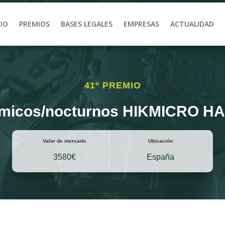
CIO
PREMIOS
BASES LEGALES
EMPRESAS
ACTUALIDAD
41º PREMIO
érmicos/nocturnos HIKMICRO 
Valor de mercado
Ubicación
3580€
España