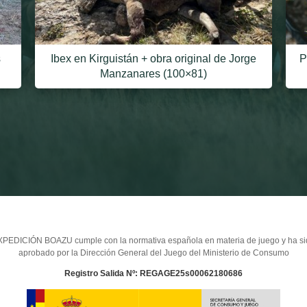
s
Ibex en Kirguistán + obra original de Jorge
P
Manzanares (100×81)
PEDICIÓN BOAZU cumple con la normativa española en materia de juego y ha s
aprobado por la Dirección General del Juego del Ministerio de Consumo
Registro Salida Nº: REGAGE25s00062180686