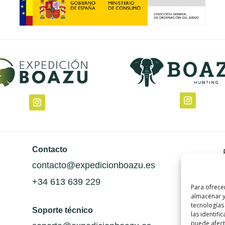
Contacto
contacto@expedicionboazu.es
+34 613 639 229
Para ofrece
almacenar y
tecnologías
Soporte técnico
las identifi
puede afecta