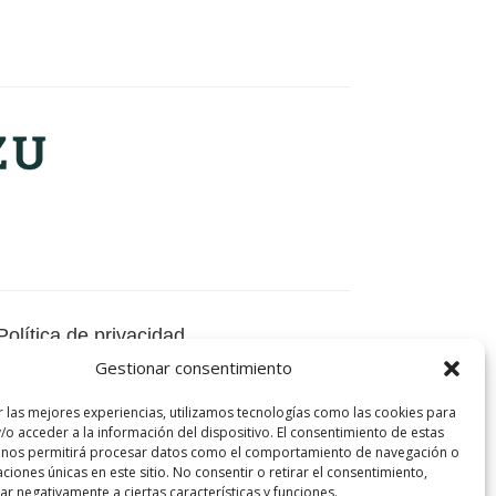
Política de privacidad
Gestionar consentimiento
Política de cookies
Aviso legal
r las mejores experiencias, utilizamos tecnologías como las cookies para
/o acceder a la información del dispositivo. El consentimiento de estas
Autorización de la rifa
 nos permitirá procesar datos como el comportamiento de navegación o
caciones únicas en este sitio. No consentir o retirar el consentimiento,
r negativamente a ciertas características y funciones.