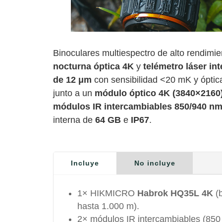
Binoculares multiespectro de alto rendim
nocturna óptica 4K
y
telémetro láser in
de 12 μm
con sensibilidad <20 mK y óptic
junto a un
módulo óptico 4K (3840×2160
módulos IR intercambiables 850/940 n
interna de
64 GB
e
IP67
.
Incluye
No incluye
1× HIKMICRO
Habrok HQ35L 4K
(b
hasta 1.000 m).
2× módulos IR intercambiables (850