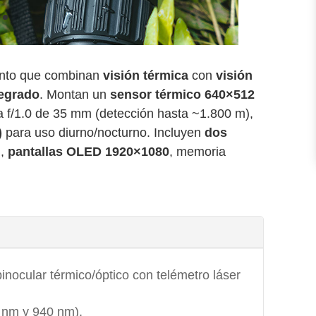
iento que combinan
visión térmica
con
visión
tegrado
. Montan un
sensor térmico 640×512
a f/1.0 de 35 mm (detección hasta ~1.800 m),
)
para uso diurno/nocturno. Incluyen
dos
m
,
pantallas OLED 1920×1080
, memoria
inocular térmico/óptico con telémetro láser
 nm y 940 nm).