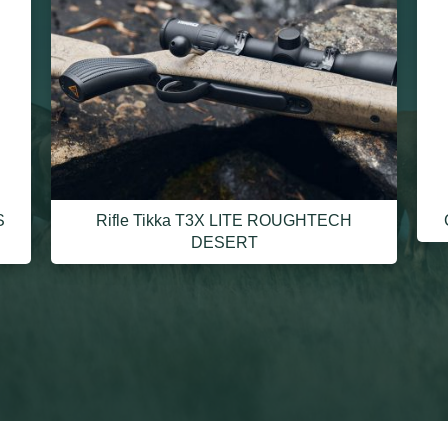
S
Rifle Tikka T3X LITE ROUGHTECH
DESERT