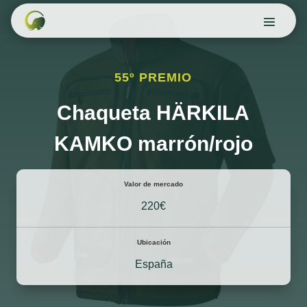
55º PREMIO
Chaqueta HÄRKILA
KAMKO marrón/rojo
Valor de mercado
220€
Ubicación
España