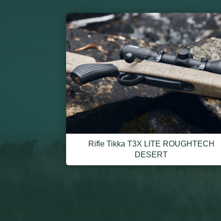
Rifle Tikka T3X LITE ROUGHTECH
DESERT