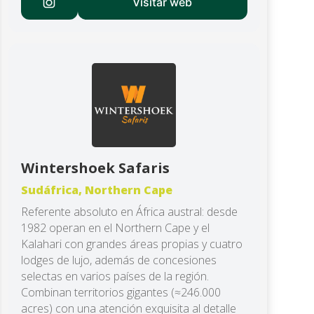
Visitar web
Wintershoek Safaris
Sudáfrica, Northern Cape
Referente absoluto en África austral: desde
1982 operan en el Northern Cape y el
Kalahari con grandes áreas propias y cuatro
lodges de lujo, además de concesiones
selectas en varios países de la región.
Combinan territorios gigantes (≈246.000
acres) con una atención exquisita al detalle