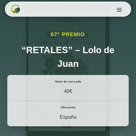
87º PREMIO
“RETALES” – Lolo de
Juan
Valor de mercado
40€
Ubicación
España