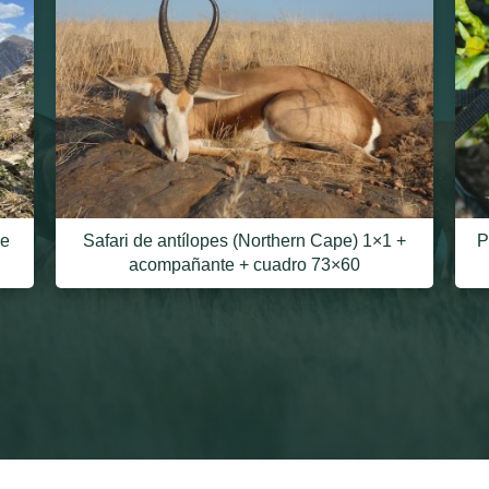
ge
Safari de antílopes (Northern Cape) 1×1 +
P
acompañante + cuadro 73×60