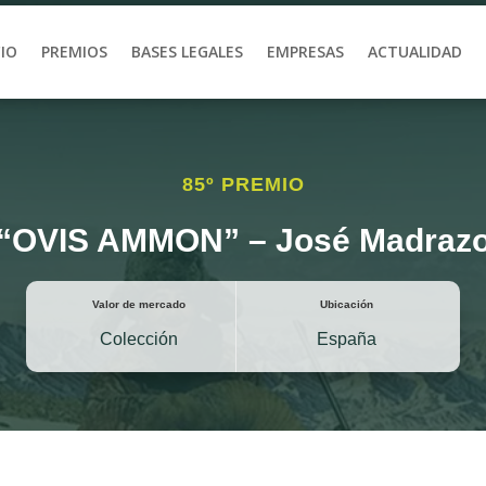
CIO
PREMIOS
BASES LEGALES
EMPRESAS
ACTUALIDAD
85º PREMIO
“OVIS AMMON” – José Madraz
Valor de mercado
Ubicación
Colección
España