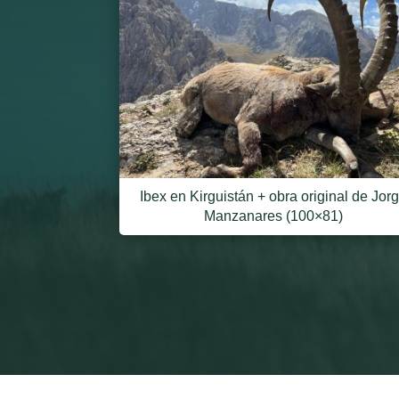
Ibex en Kirguistán + obra original de Jor
Manzanares (100×81)