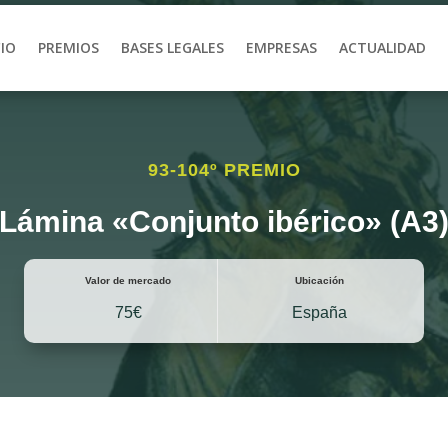
CIO
PREMIOS
BASES LEGALES
EMPRESAS
ACTUALIDAD
93-104º PREMIO
Lámina «Conjunto ibérico» (A3
Valor de mercado
Ubicación
75€
España